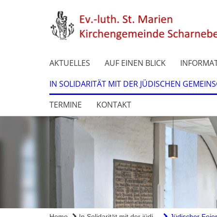
AKTUELLES
AUF EINEN BLICK
INFORMAT
IN SOLIDARITÄT MIT DER JÜDISCHEN GEMEIN
TERMINE
KONTAKT
Home
In Solidarität mit der jüdi...
Jüdischer Feier