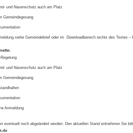
nd- und Nasenschutz auch am Platz
in Gemeindegesang
kumentation
eldung siehe Gemeindebrief oder im Downloadbereich rechts des Textes – P
mette:
-Regelung
nd- und Nasenschutz auch am Platz
in Gemeindegesang
tandhalten
kumentation
ne Anmeldung
n eventuell noch abgeändert werden. Den aktuellen Stand entnehmen Sie bi
k.de