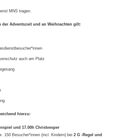
ienst MNS tragen.
in der Adventszeit und an Weihnachten gilt:
esdienstbesucher*innen
senschutz auch am Platz
egesang
n
ung
weichend hierzu:
nspiel und 17.00h Christvesper
x. 150 Besucher*innen (incl. Kindern) bei
2 G -Regel und