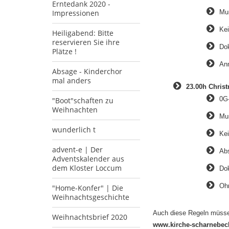
Erntedank 2020 -
Impressionen
Mu
Ke
Heiligabend: Bitte
reservieren Sie ihre
Do
Plätze !
Anm
Absage - Kinderchor
mal anders
23.00h Christ
0G
"Boot"schaften zu
Weihnachten
Mu
wunderlich t
Ke
advent-e | Der
Abs
Adventskalender aus
dem Kloster Loccum
Do
Oh
"Home-Konfer" | Die
Weihnachtsgeschichte
Auch diese Regeln müsse
Weihnachtsbrief 2020
www.kirche-scharnebec