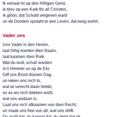
Ik verlaat mi op den Hilligen Geist,
ik tööv op een Kark för all Christen,
ik glööv, dat Schuld vergeven ward
un de Dooden opstaht to een Leven, dat ewig wohrt.
Vader uns
Uns Vader in den Heven,
laat hillig warden dien Naam,
laat kaamen dien Riek.
Wat du wult, schall warden
in'n Himmel un op de Eer.
Giff uns Broot düssen Dag,
un reken uns nich to,
wat wi unrecht daan hebbt,
so as wo nich toteken wüllt,
wat uns andaan is.
Laat uns nich afkaamen vun dien Recht,
un maak uns free vun all, wat uns drifft.
Du wullt dat, du kannst dat, du deist dat ok.