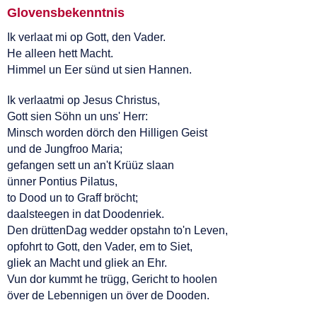
Glovensbekenntnis
Ik verlaat mi op Gott, den Vader.
He alleen hett Macht.
Himmel un Eer sünd ut sien Hannen.
Ik verlaatmi op Jesus Christus,
Gott sien Söhn un uns' Herr:
Minsch worden dörch den Hilligen Geist
und de Jungfroo Maria;
gefangen sett un an't Krüüz slaan
ünner Pontius Pilatus,
to Dood un to Graff bröcht;
daalsteegen in dat Doodenriek.
Den drüttenDag wedder opstahn to'n Leven,
opfohrt to Gott, den Vader, em to Siet,
gliek an Macht und gliek an Ehr.
Vun dor kummt he trügg, Gericht to hoolen
över de Lebennigen un över de Dooden.