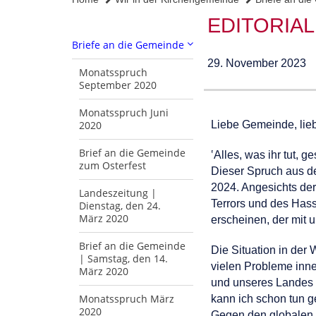
EDITORIAL
Briefe an die Gemeinde
29. November 2023
Monatsspruch
September 2020
Monatsspruch Juni
2020
Liebe Gemeinde, lie
Brief an die Gemeinde
‛Alles, was ihr tut, g
zum Osterfest
Dieser Spruch aus de
2024. Angesichts der
Landeszeitung |
Terrors und des Has
Dienstag, den 24.
März 2020
erscheinen, der mit u
Brief an die Gemeinde
Die Situation in der
| Samstag, den 14.
vielen Probleme inn
März 2020
und unseres Landes 
Monatsspruch März
kann ich schon tun g
2020
Gegen den globalen K