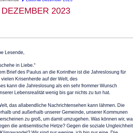
 DEZEMBER 2023
be Lesende,
eschehe in Liebe.“
m Brief des Paulus an die Korinther ist die Jahreslosung für
 vielen Krisenherde auf der Welt, des
ses kann die Jahreslosung als ein sehr frommer Wunsch
nserer Lebensrealität wenig bis gar nichts zu tun hat.
 Welt, das allabendliche Nachrichtensehen kann lähmen. Die
erhalb und außerhalb unserer Gemeinde, unserer Kommunen
erscheinen zu groß, um damit umzugehen. Was können wir, wa
egen die antisemitische Hetze? Gegen die soziale Ungleichhei
limawandel? Wir sind nur wenige, ich bin nur eine. Die