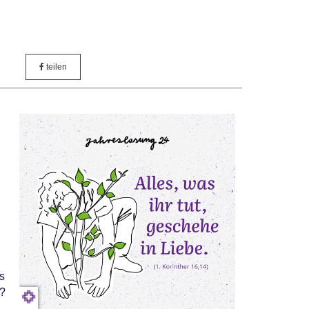
teilen
s
t?