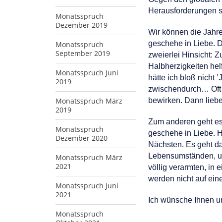
Herausforderungen si
Monatsspruch
Dezember 2019
Wir können die Jahre
geschehe in Liebe. D
Monatsspruch
September 2019
zweierlei Hinsicht: Zu
Halbherzigkeiten hel
Monatsspruch Juni
hätte ich bloß nicht
2019
zwischendurch… Oft g
Monatsspruch März
bewirken. Dann liebe
2019
Zum anderen geht es 
Monatsspruch
geschehe in Liebe. H
Dezember 2020
Nächsten. Es geht d
Lebensumständen, un
Monatsspruch März
2021
völlig verarmten, i
werden nicht auf ein
Monatsspruch Juni
2021
Ich wünsche Ihnen u
Monatsspruch