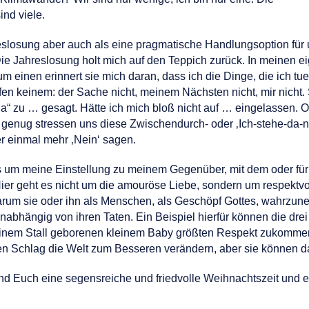
nd viele.
slosung aber auch als eine pragmatische Handlungsoption für uns
ie Jahreslosung holt mich auf den Teppich zurück. In meinen 
m einen erinnert sie mich daran, dass ich die Dinge, die ich tue, 
fen keinem: der Sache nicht, meinem Nächsten nicht, mir nicht
 ‛Ja“ zu … gesagt. Hätte ich mich bloß nicht auf … eingelassen.
enug stressen uns diese Zwischendurch- oder ‚Ich-stehe-da-nic
r einmal mehr ‚Nein‘ sagen.
um meine Einstellung zu meinem Gegenüber, mit dem oder für di
ier geht es nicht um die amouröse Liebe, sondern um respektv
arum sie oder ihn als Menschen, als Geschöpf Gottes, wahrzu
abhängig von ihren Taten. Ein Beispiel hierfür können die dr
n einem Stall geborenen kleinem Baby größten Respekt zukomm
en Schlag die Welt zum Besseren verändern, aber sie können da
nd Euch eine segensreiche und friedvolle Weihnachtszeit und 