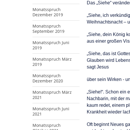
Das „Siehe“ veränder
Monatsspruch
Dezember 2019
„Siehe, ich verkündi
Weihnachtsnacht – u
Monatsspruch
September 2019
„Siehe, dein König ko
aus einer großen Vis
Monatsspruch Juni
2019
„Siehe, das ist Gott
Monatsspruch März
Glauben wird Lebenssi
2019
sagt Jesus
Monatsspruch
über sein Wirken - 
Dezember 2020
Monatsspruch März
„Siehe!“. Schon ein 
2021
Nachbarin, mit der ma
kaum redet, einem pl
Monatsspruch Juni
Krankheit wieder lac
2021
Oft beginnt Neues gan
Monatsspruch