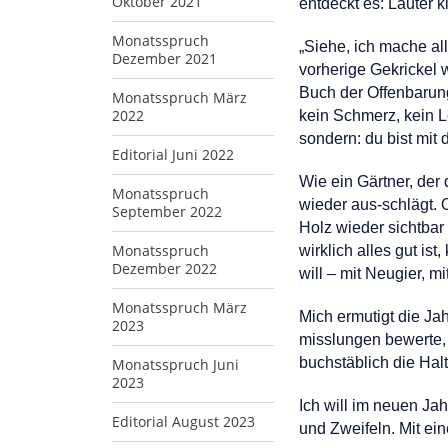
Oktober 2021
entdeckt es: Lauter k
Monatsspruch
„Siehe, ich mache al
Dezember 2021
vorherige Gekrickel 
Buch der Offenbarung,
Monatsspruch März
2022
kein Schmerz, kein L
sondern: du bist mit 
Editorial Juni 2022
Wie ein Gärtner, der
Monatsspruch
wieder aus-schlägt. 
September 2022
Holz wieder sichtbar
Monatsspruch
wirklich alles gut is
Dezember 2022
will – mit Neugier, m
Monatsspruch März
Mich ermutigt die Ja
2023
misslungen bewerte, e
buchstäblich die Hal
Monatsspruch Juni
2023
Ich will im neuen Ja
Editorial August 2023
und Zweifeln. Mit ei