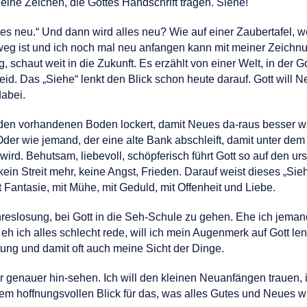
leine Zeichen, die Gottes Handschrift tragen. Siehe!
les neu.“ Und dann wird alles neu? Wie auf einer Zaubertafel,
weg ist und ich noch mal neu anfangen kann mit meiner Zeichnung
 schaut weit in die Zukunft. Es erzählt von einer Welt, in der G
eid. Das „Siehe“ lenkt den Blick schon heute darauf. Gott will
dabei.
 den vorhandenen Boden lockert, damit Neues da-raus besser w
Oder wie jemand, der eine alte Bank abschleift, damit unter d
 wird. Behutsam, liebevoll, schöpferisch führt Gott so auf den 
t, kein Streit mehr, keine Angst, Frieden. Darauf weist dieses „
it Fantasie, mit Mühe, mit Geduld, mit Offenheit und Liebe.
hreslosung, bei Gott in die Seh-Schule zu gehen. Ehe ich jeman
h ich alles schlecht rede, will ich mein Augenmerk auf Gott len
tung und damit oft auch meine Sicht der Dinge.
hr genauer hin-sehen. Ich will den kleinen Neuanfängen trauen,
nem hoffnungsvollen Blick für das, was alles Gutes und Neues